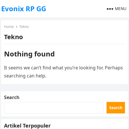
Evonix RP GG
MENU
Home
Tekno
Tekno
Nothing found
It seems we can’t find what you’re looking for. Perhaps
searching can help.
Search
Search
Artikel Terpopuler