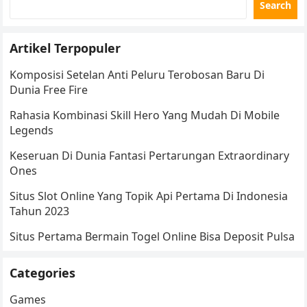
Search
Artikel Terpopuler
Komposisi Setelan Anti Peluru Terobosan Baru Di
Dunia Free Fire
Rahasia Kombinasi Skill Hero Yang Mudah Di Mobile
Legends
Keseruan Di Dunia Fantasi Pertarungan Extraordinary
Ones
Situs Slot Online Yang Topik Api Pertama Di Indonesia
Tahun 2023
Situs Pertama Bermain Togel Online Bisa Deposit Pulsa
Categories
Games