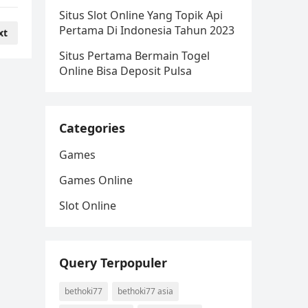
Situs Slot Online Yang Topik Api
Pertama Di Indonesia Tahun 2023
xt
Situs Pertama Bermain Togel
Online Bisa Deposit Pulsa
Categories
Games
Games Online
Slot Online
Query Terpopuler
bethoki77
bethoki77 asia