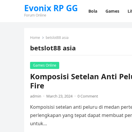
Evonix RP GG
Bola
Games
Li
Forum Online
Home
betslot88 asia
betslot88 asia
Games Online
Komposisi Setelan Anti Pe
Fire
admin
·
March 23, 2024
·
0 Comment
Kompoisisi setelan anti peluru di medan perte
perlengkapan yang tepat dapat membuat pe
untuk…