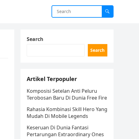
Search
Search
Artikel Terpopuler
Komposisi Setelan Anti Peluru
Terobosan Baru Di Dunia Free Fire
Rahasia Kombinasi Skill Hero Yang
Mudah Di Mobile Legends
Keseruan Di Dunia Fantasi
Pertarungan Extraordinary Ones