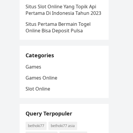
Situs Slot Online Yang Topik Api
Pertama Di Indonesia Tahun 2023
Situs Pertama Bermain Togel
Online Bisa Deposit Pulsa
Categories
Games
Games Online
Slot Online
Query Terpopuler
bethoki77
bethoki77 asia