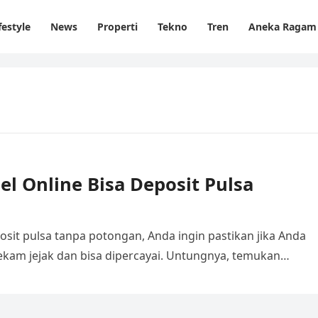
festyle
News
Properti
Tekno
Tren
Aneka Ragam
l Online Bisa Deposit Pulsa
osit pulsa tanpa potongan, Anda ingin pastikan jika Anda
kam jejak dan bisa dipercayai. Untungnya, temukan…