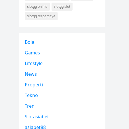
slotgg online
slotgg slot
slotgg terpercaya
Bola
Games
Lifestyle
News
Properti
Tekno
Tren
Slotasiabet
asiabet88