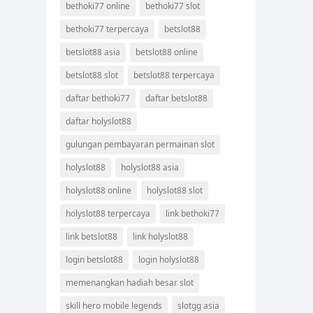
bethoki77 online
bethoki77 slot
bethoki77 terpercaya
betslot88
betslot88 asia
betslot88 online
betslot88 slot
betslot88 terpercaya
daftar bethoki77
daftar betslot88
daftar holyslot88
gulungan pembayaran permainan slot
holyslot88
holyslot88 asia
holyslot88 online
holyslot88 slot
holyslot88 terpercaya
link bethoki77
link betslot88
link holyslot88
login betslot88
login holyslot88
memenangkan hadiah besar slot
skill hero mobile legends
slotgg asia