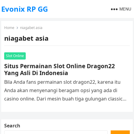
Evonix RP GG
MENU
Home
niagabet asia
niagabet asia
Slot Online
Situs Permainan Slot Online Dragon22
Yang Asli Di Indonesia
Bila Anda fans permainan slot dragon22, karena itu
Anda akan menyenangi beragam opsi yang ada di
casino online. Dari mesin buah tiga gulungan classic
sampai judul jekpot…
Search