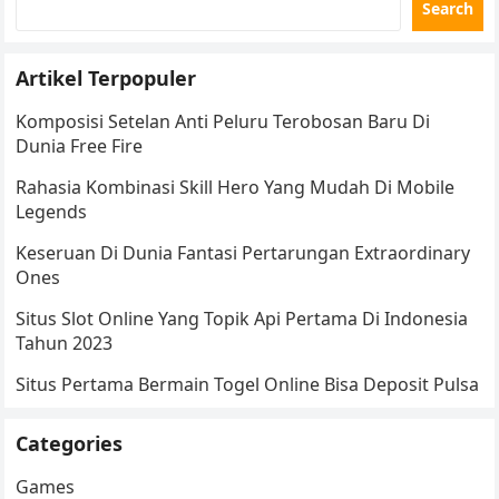
Search
Artikel Terpopuler
Komposisi Setelan Anti Peluru Terobosan Baru Di
Dunia Free Fire
Rahasia Kombinasi Skill Hero Yang Mudah Di Mobile
Legends
Keseruan Di Dunia Fantasi Pertarungan Extraordinary
Ones
Situs Slot Online Yang Topik Api Pertama Di Indonesia
Tahun 2023
Situs Pertama Bermain Togel Online Bisa Deposit Pulsa
Categories
Games