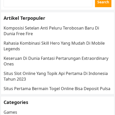
Search
Artikel Terpopuler
Komposisi Setelan Anti Peluru Terobosan Baru Di
Dunia Free Fire
Rahasia Kombinasi Skill Hero Yang Mudah Di Mobile
Legends
Keseruan Di Dunia Fantasi Pertarungan Extraordinary
Ones
Situs Slot Online Yang Topik Api Pertama Di Indonesia
Tahun 2023
Situs Pertama Bermain Togel Online Bisa Deposit Pulsa
Categories
Games