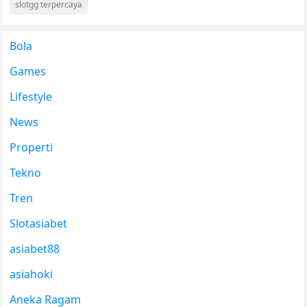
slotgg terpercaya
Bola
Games
Lifestyle
News
Properti
Tekno
Tren
Slotasiabet
asiabet88
asiahoki
Aneka Ragam