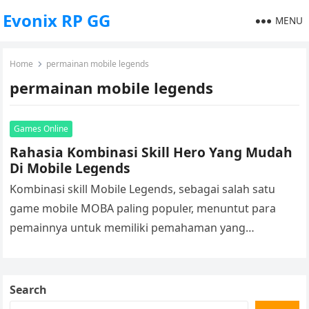
Evonix RP GG
MENU
Home
permainan mobile legends
permainan mobile legends
Games Online
Rahasia Kombinasi Skill Hero Yang Mudah
Di Mobile Legends
Kombinasi skill Mobile Legends, sebagai salah satu
game mobile MOBA paling populer, menuntut para
pemainnya untuk memiliki pemahaman yang
mendalam tentang hero dan kombinasi skill yang
efektif….
Search