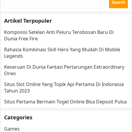
Search
Artikel Terpopuler
Komposisi Setelan Anti Peluru Terobosan Baru Di
Dunia Free Fire
Rahasia Kombinasi Skill Hero Yang Mudah Di Mobile
Legends
Keseruan Di Dunia Fantasi Pertarungan Extraordinary
Ones
Situs Slot Online Yang Topik Api Pertama Di Indonesia
Tahun 2023
Situs Pertama Bermain Togel Online Bisa Deposit Pulsa
Categories
Games