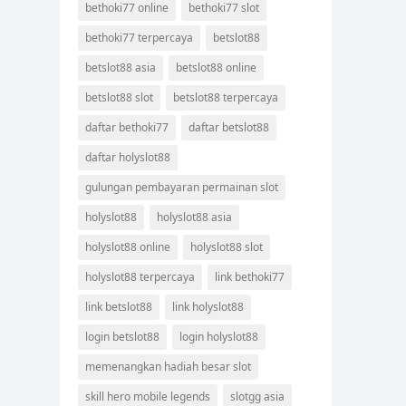
bethoki77 online
bethoki77 slot
bethoki77 terpercaya
betslot88
betslot88 asia
betslot88 online
betslot88 slot
betslot88 terpercaya
daftar bethoki77
daftar betslot88
daftar holyslot88
gulungan pembayaran permainan slot
holyslot88
holyslot88 asia
holyslot88 online
holyslot88 slot
holyslot88 terpercaya
link bethoki77
link betslot88
link holyslot88
login betslot88
login holyslot88
memenangkan hadiah besar slot
skill hero mobile legends
slotgg asia